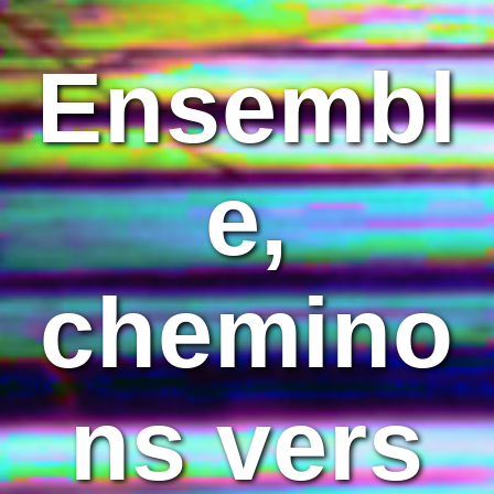
Ensembl
e,
chemino
ns vers