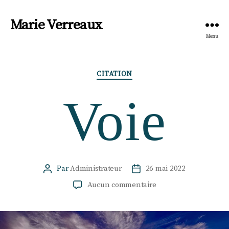
Marie Verreaux
Menu
Catégories
CITATION
Voie
Par
Administrateur
26 mai 2022
Auteur
Date
de
de
sur
Aucun commentaire
l’article
l’article
Voie