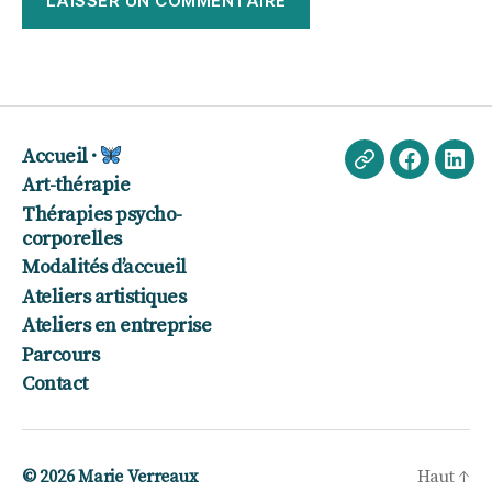
Accueil ·
Echappée
Faceboo
Lin
Art-thérapie
poétique
Thérapies psycho-
·
corporelles
Blog
Modalités d’accueil
Ateliers artistiques
Ateliers en entreprise
Parcours
Contact
© 2026
Marie Verreaux
Haut
↑