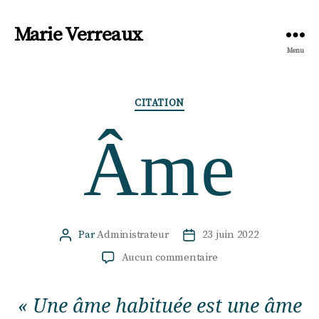
Marie Verreaux
Menu
Catégories
CITATION
Âme
Par
Administrateur
23 juin 2022
Auteur
Date
de
de
sur
Aucun commentaire
l’article
l’article
Âme
« Une âme habituée est une âme