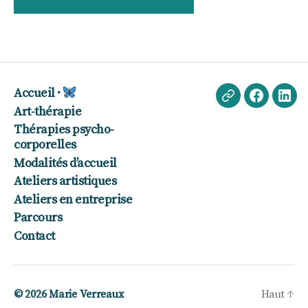
Accueil ·
Echappée
Faceboo
Lin
Art-thérapie
poétique
Thérapies psycho-
·
corporelles
Blog
Modalités d’accueil
Ateliers artistiques
Ateliers en entreprise
Parcours
Contact
© 2026
Marie Verreaux
Haut
↑